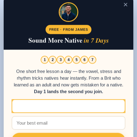
con
×
ingredientes
montados en
un trozo de pan.
FREE · FROM JAMES
En Andalucía, al
Sound More Native
in 7 Days
sur, las tapas
pueden incluir
todo, desde
1
2
3
4
5
6
7
mariscos
frescos hasta
One short free lesson a day — the vowel, stress and
variedades de
rhythm tricks natives hear instantly. From a Brit who
jamón ibérico y
learned as an adult and now gets mistaken for a native.
quesos locales.
Day 1 lands the second you join.
Esta diversidad
regional no solo
enriquece la
tradición de las
tapas, sino que