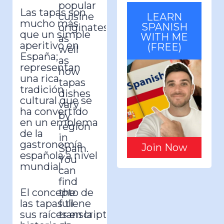
popular
Las tapas son
cuisine
LEARN
mucho más
SPANISH
originates,
que un simple
WITH ME
as
aperitivo en
(FREE)
well
España;
as
representan
how
una rica
tapas
tradición
dishes
cultural que se
vary
ha convertido
by
en un emblema
region
de la
in
gastronomía
Join Now
Spain.
española a nivel
You
mundial.
can
find
El concepto de
the
las tapas tiene
full
sus raíces en la
transcript