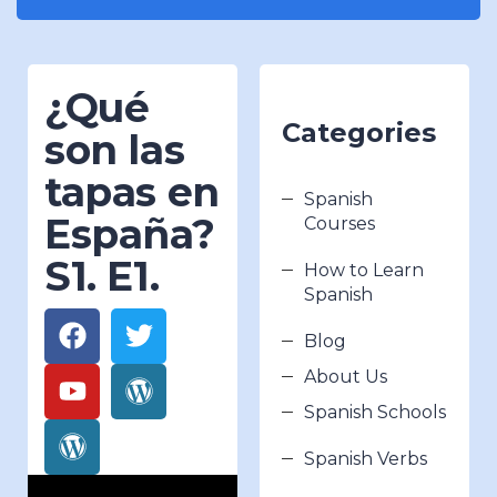
¿Qué
Categories
son las
tapas en
Spanish
España?
Courses
S1. E1.
How to Learn
Spanish
Blog
About Us
Spanish Schools
Spanish Verbs