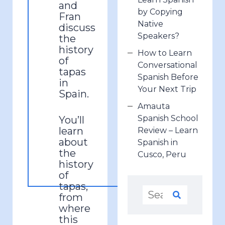
and
by Copying
Fran
Native
discuss
Speakers?
the
history
How to Learn
of
Conversational
tapas
Spanish Before
in
Your Next Trip
Spain.
Amauta
Spanish School
Y
ou’ll
learn
Review – Learn
about
Spanish in
the
Cusco, Peru
history
of
tapas,
from
where
this