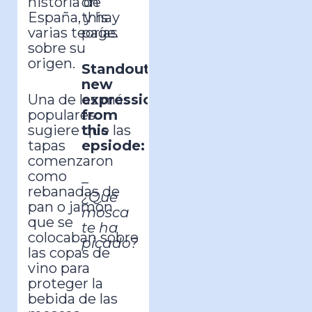
historia de
on
España, y hay
this
varias teorías
page.
sobre su
origen.
Standout
new
Una de las más
expression
populares
from
sugiere que las
this
tapas
epsiode:
comenzaron
como
–
rebanadas de
¿Qué
pan o jamón
mosca
que se
te ha
colocaban sobre
picado?
las copas de
vino para
proteger la
bebida de las