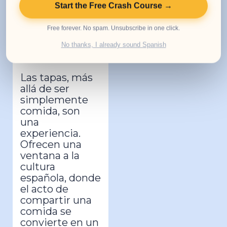
también refleja
Start the Free Crash Course →
la rica
diversidad
Free forever. No spam. Unsubscribe in one click.
cultural de
No thanks, I already sound Spanish
España.
Las tapas, más
allá de ser
simplemente
comida, son
una
experiencia.
Ofrecen una
ventana a la
cultura
española, donde
el acto de
compartir una
comida se
convierte en un